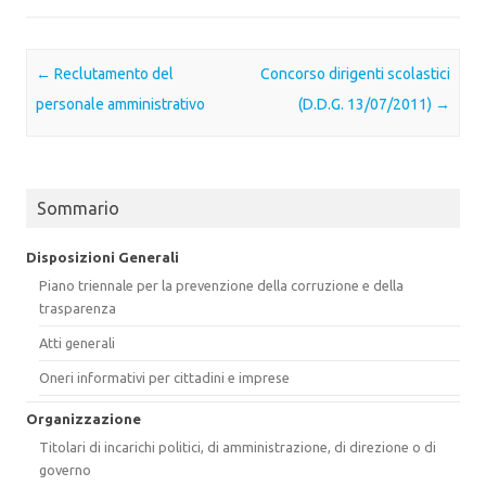
Post navigation
←
Reclutamento del
Concorso dirigenti scolastici
personale amministrativo
(D.D.G. 13/07/2011)
→
Sommario
Disposizioni Generali
Piano triennale per la prevenzione della corruzione e della
trasparenza
Atti generali
Oneri informativi per cittadini e imprese
Organizzazione
Titolari di incarichi politici, di amministrazione, di direzione o di
governo