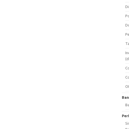
Di
Po
Do
Pe
Ta
In
(d
Co
Co
O
Ban
Ba
Per
Si