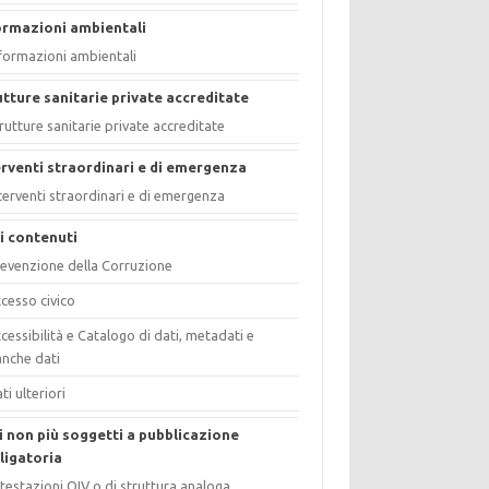
ormazioni ambientali
formazioni ambientali
utture sanitarie private accreditate
rutture sanitarie private accreditate
erventi straordinari e di emergenza
terventi straordinari e di emergenza
ri contenuti
evenzione della Corruzione
cesso civico
cessibilità e Catalogo di dati, metadati e
nche dati
ti ulteriori
i non più soggetti a pubblicazione
ligatoria
testazioni OIV o di struttura analoga