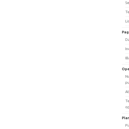
Se
Te
Li
Pag
Da
In
IB
Ope
Nu
pu
At
Te
op
Pia
Pi