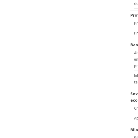
de
Pro
Pr
Pr
Ban
At
en
p
In
ta
Sov
eco
Cr
At
Bil
Bi