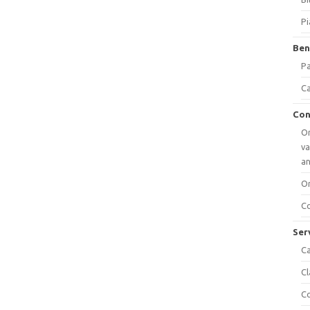
Pi
Ben
Pa
Ca
Con
Or
va
a
Or
Co
Ser
Ca
Cl
Co