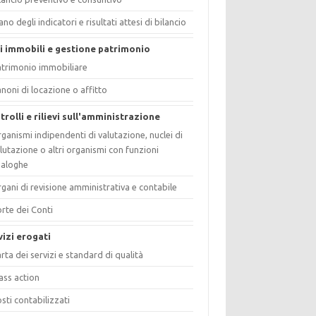
ano degli indicatori e risultati attesi di bilancio
i immobili e gestione patrimonio
trimonio immobiliare
noni di locazione o affitto
trolli e rilievi sull'amministrazione
ganismi indipendenti di valutazione, nuclei di
lutazione o altri organismi con funzioni
naloghe
gani di revisione amministrativa e contabile
rte dei Conti
vizi erogati
rta dei servizi e standard di qualità
ass action
sti contabilizzati