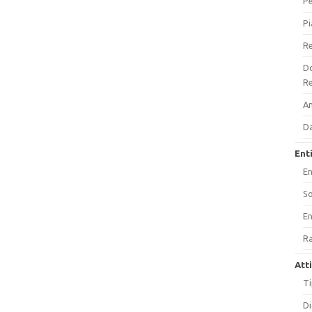
P
Pi
Re
Do
Re
A
Da
Ent
En
So
En
Ra
Att
Ti
Di