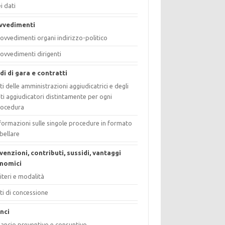
i dati
vvedimenti
ovvedimenti organi indirizzo-politico
ovvedimenti dirigenti
di di gara e contratti
ti delle amministrazioni aggiudicatrici e degli
ti aggiudicatori distintamente per ogni
rocedura
formazioni sulle singole procedure in formato
bellare
venzioni, contributi, sussidi, vantaggi
nomici
iteri e modalità
ti di concessione
anci
lancio preventivo e consuntivo