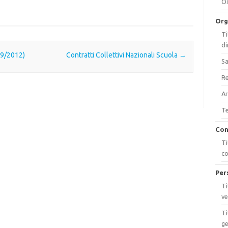
On
Org
Ti
di
09/2012)
Contratti Collettivi Nazionali Scuola
→
Sa
Re
Ar
Te
Con
Ti
c
Per
Ti
ve
Ti
ge