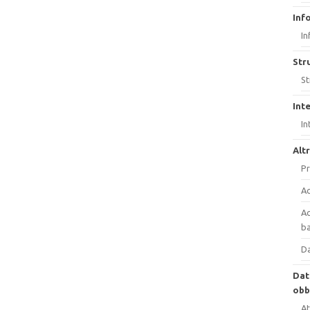
Inf
In
Str
St
Int
In
Alt
Pr
Ac
Ac
ba
Da
Dat
obb
At