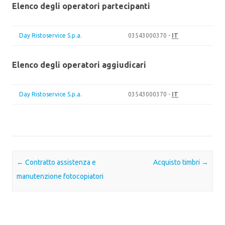
Elenco degli operatori partecipanti
Day Ristoservice S.p.a.
03543000370 -
IT
Elenco degli operatori aggiudicari
Day Ristoservice S.p.a.
03543000370 -
IT
Post navigation
←
Contratto assistenza e
Acquisto timbri
→
manutenzione fotocopiatori